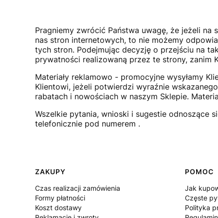
Pragniemy zwrócić Państwa uwagę, że jeżeli na 
nas stron internetowych, to nie możemy odpowiad
tych stron. Podejmując decyzję o przejściu na ta
prywatności realizowaną przez te strony, zanim 
Materiały reklamowo - promocyjne wysyłamy Klie
Klientowi, jeżeli potwierdzi wyraźnie wskazaneg
rabatach i nowościach w naszym Sklepie. Materia
Wszelkie pytania, wnioski i sugestie odnoszące
telefonicznie pod numerem .
Linki w stopce
ZAKUPY
POMOC
Czas realizacji zamówienia
Jak kupo
Formy płatności
Częste py
Koszt dostawy
Polityka p
Reklamacje i zwroty
Regulami