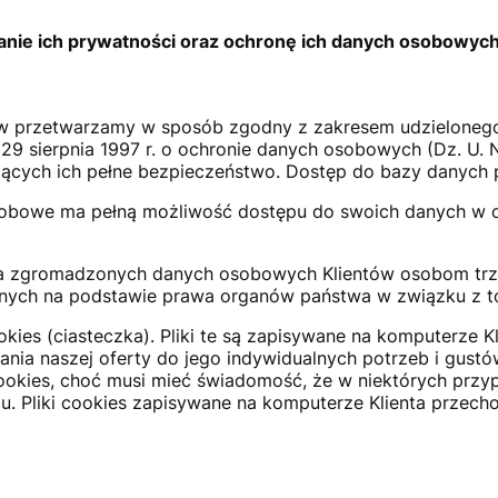
ie ich prywatności oraz ochronę ich danych osobowych
w przetwarzamy w sposób zgodny z zakresem udzielonego
29 sierpnia 1997 r. o ochronie danych osobowych (Dz. U. 
cych ich pełne bezpieczeństwo. Dostęp do bazy danych p
obowe ma pełną możliwość dostępu do swoich danych w celu
ycza zgromadzonych danych osobowych Klientów osobom trz
ionych na podstawie prawa organów państwa w związku z 
okies (ciasteczka). Pliki te są zapisywane na komputerze K
ania naszej oferty do jego indywidualnych potrzeb i gustó
ookies, choć musi mieć świadomość, że w niektórych prz
pu. Pliki cookies zapisywane na komputerze Klienta przech