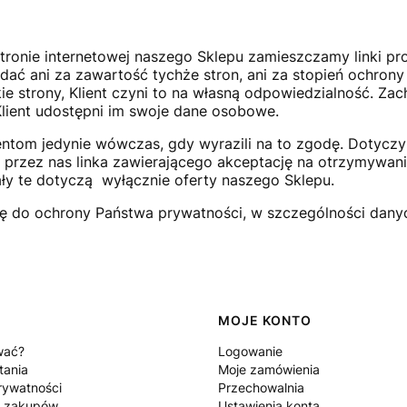
stronie internetowej naszego Sklepu zamieszczamy linki p
ać ani za zawartość tychże stron, ani za stopień ochrony
kie strony, Klient czyni to na własną odpowiedzialność. Za
Klient udostępni im swoje dane osobowe.
ntom jedynie wówczas, gdy wyrazili na to zgodę. Dotyczy
o przez nas linka zawierającego akceptację na otrzymywan
ły te dotyczą wyłącznie oferty naszego Sklepu.
 się do ochrony Państwa prywatności, w szczególności da
MOJE KONTO
wać?
Logowanie
tania
Moje zamówienia
rywatności
Przechowalnia
n zakupów
Ustawienia konta