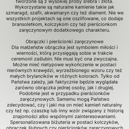
tworzone są z wysokiej próby srebra i złota.
Wykorzystane są naturalne kamienie takie jak
szmaragd, szafir, akwamaryn czy też diament. Nie we
wszystkich projektach są one oszlifowane, co dodaje
bransoletkom, kolczykom czy też pierścionkom
zaręczynowym dodatkowego charakteru.
Obrączki i pierścionki zaręczynowe
Dla małżeństw obrączka jest symbolem miłości i
wierności, którą przysięgają sobie w trakcie
ceremonii zaślubin. Nie musi być ona zwyczajna.
Możne mieć nietypowe wykończenie w postaci
nierównych krawędzi, wyrzeźbionego wzoru czy też
małych brylancików w różnych kolorach. Tylko od
Państwa zależy, jak faktycznie będzie wyglądała
zarówno obrączka jednej osoby, jak i drugiej.
Podobnie jest w przypadku pierścionków
zaręczynowych. Samemu mogą Państwo
zdecydować, czy i jaki ma on mieć kamień naturalny
czy też np. czaszkę lub inny wzór związany z historią
znajomości albo wspólnymi zainteresowaniami.
Spersonalizowana biżuteria w postaci kolczyków,
obrączek ślubnych czy pierścionków zaręczynowych