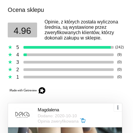
Ocena sklepu
Opinie, z których została wyliczona
średnia, są wystawione przez
4.96
zweryfikowanych klientów, którzy
dokonali zakupu w sklepie.
5
(242)
4
(9)
3
(0)
2
(0)
1
(0)
Magdalena
Dodano: 2020-10-10
Opinia zweryfikowana