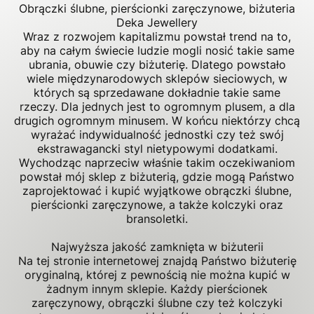
Obrączki ślubne, pierścionki zaręczynowe, biżuteria
Deka Jewellery
Wraz z rozwojem kapitalizmu powstał trend na to,
aby na całym świecie ludzie mogli nosić takie same
ubrania, obuwie czy biżuterię. Dlatego powstało
wiele międzynarodowych sklepów sieciowych, w
których są sprzedawane dokładnie takie same
rzeczy. Dla jednych jest to ogromnym plusem, a dla
drugich ogromnym minusem. W końcu niektórzy chcą
wyrażać indywidualność jednostki czy też swój
ekstrawagancki styl nietypowymi dodatkami.
Wychodząc naprzeciw właśnie takim oczekiwaniom
powstał mój sklep z biżuterią, gdzie mogą Państwo
zaprojektować i kupić wyjątkowe obrączki ślubne,
pierścionki zaręczynowe, a także kolczyki oraz
bransoletki.
Najwyższa jakość zamknięta w biżuterii
Na tej stronie internetowej znajdą Państwo biżuterię
oryginalną, której z pewnością nie można kupić w
żadnym innym sklepie. Każdy pierścionek
zaręczynowy, obrączki ślubne czy też kolczyki