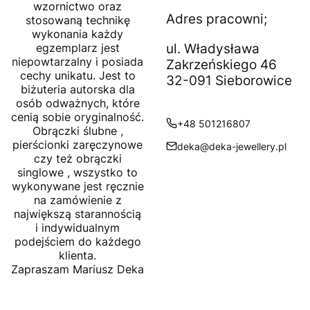
wzornictwo oraz
Adres pracowni;
stosowaną technikę
wykonania każdy
egzemplarz jest
ul. Władysława
niepowtarzalny i posiada
Zakrzeńskiego 46
cechy unikatu. Jest to
32-091 Sieborowice
biżuteria autorska dla
osób odważnych, które
cenią sobie oryginalność.
+48 501216807
Obrączki ślubne ,
pierścionki zaręczynowe
deka@deka-jewellery.pl
czy też obrączki
singlowe , wszystko to
wykonywane jest ręcznie
na zamówienie z
największą starannością
i indywidualnym
podejściem do każdego
klienta.
Zapraszam Mariusz Deka