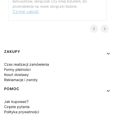
łańcuszków, obrączek czy innej biżuterii, do
przerobienia na nowe obrączki ślubne.
Czytaj całość
Linki w stopce
ZAKUPY
Czas realizacji zamówienia
Formy płatności
Koszt dostawy
Reklamacje i zwroty
POMOC
Jak kupować?
Częste pytania
Polityka prywatności