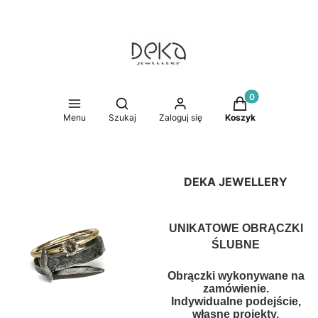
Produkty w koszy
Otwórz wyszukiwarkę
Menu
Szukaj
Zaloguj się
Koszyk
DEKA JEWELLERY
UNIKATOWE OBRĄCZKI
ŚLUBNE
Obrączki wykonywane na
zamówienie.
Indywidualne podejście,
własne projekty.