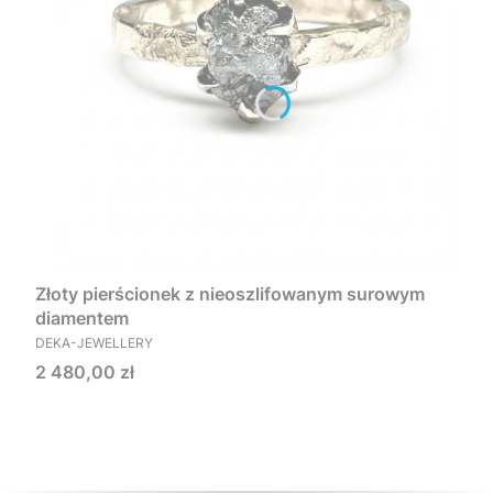
Złoty pierścionek z nieoszlifowanym surowym
diamentem
PRODUCENT
DEKA-JEWELLERY
Cena
2 480,00 zł