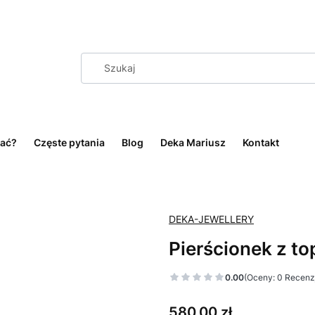
ać?
Częste pytania
Blog
Deka Mariusz
Kontakt
DEKA-JEWELLERY
Pierścionek z t
0.00
(Oceny: 0 Recenzj
Cena
580,00 zł