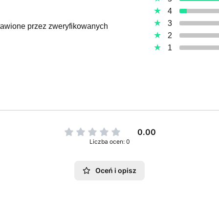
4
3
ystawione przez zweryfikowanych
2
1
0.00
Liczba ocen: 0
Oceń i opisz