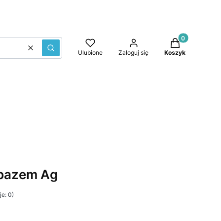
Produkty w kos
Wyczyść
Szukaj
Ulubione
Zaloguj się
Koszyk
opazem Ag
e: 0)