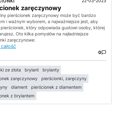
22-03-2023
CIONKI
ścionek zaręczynowy
lny pierścionek zaręczynowy może być bardzo
ym i ważnym wyborem, a najważniejsze jest, aby
pierścionek, który odpowiada gustowi osoby, której
rujesz. Oto kilka pomysłów na najładniejsze
onki zaręczynowe:
 całość
0
ki ze złota
brylant
brylanty
ionek zaręczynowy
pierścionki, zaręczyny
zyny
diament
pierścionek z diamentem
ionek z brylantem