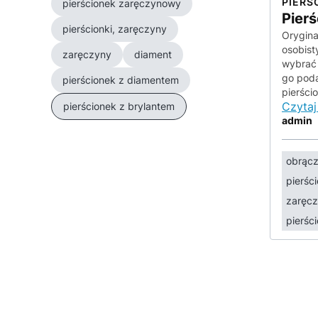
PIERŚ
pierścionek zaręczynowy
Pier
pierścionki, zaręczyny
Orygina
osobist
zaręczyny
diament
wybrać 
go poda
pierścionek z diamentem
pierści
Czytaj
pierścionek z brylantem
admin
obrącz
pierśc
zaręc
pierśc