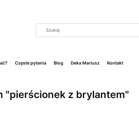
ać?
Częste pytania
Blog
Deka Mariusz
Kontakt
 "pierścionek z brylantem"