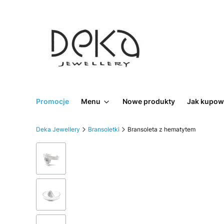
Promocje
Menu
Nowe produkty
Jak kupow
Deka Jewellery
Bransoletki
Bransoleta z hematytem