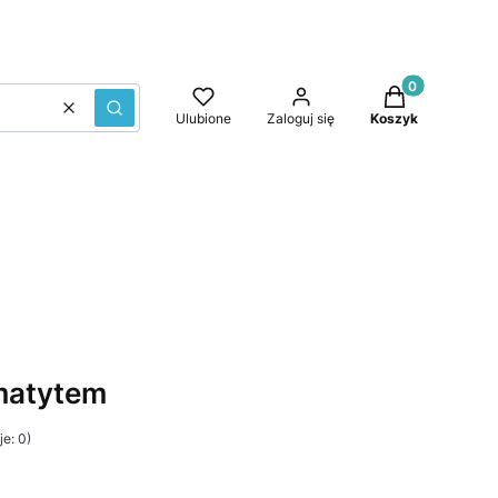
Produkty w kos
Wyczyść
Szukaj
Ulubione
Zaloguj się
Koszyk
matytem
e: 0)