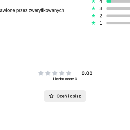
4
3
ystawione przez zweryfikowanych
2
1
0.00
Liczba ocen: 0
Oceń i opisz