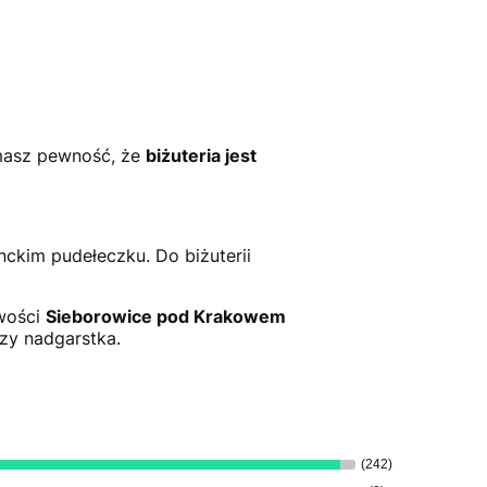
masz pewność, że
biżuteria jest
ckim pudełeczku. Do biżuterii
owości
Sieborowice pod Krakowem
czy nadgarstka.
(242)