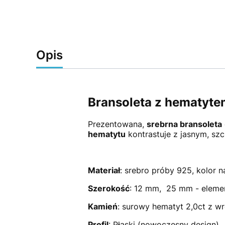
Opis
Bransoleta z hematytem
Prezentowana,
srebrna bransoleta
hematytu
kontrastuje z jasnym, s
Materiał
: srebro próby 925, kolor 
Szerokość
: 12 mm, 25 mm - eleme
Kamień
: surowy hematyt 2,0ct z wr
Profil
: Płaski (nowoczesny design)