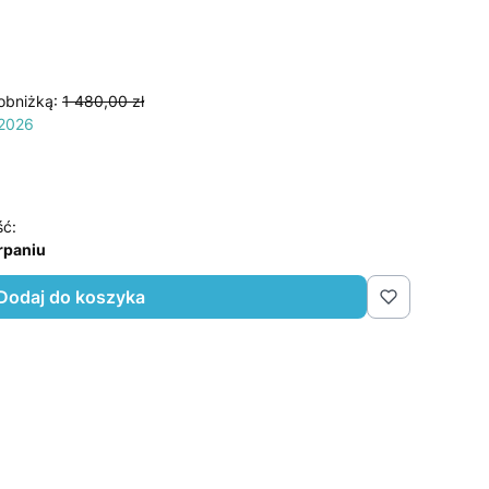
obniżką:
1 480,00 zł
 2026
ść:
rpaniu
Dodaj do koszyka