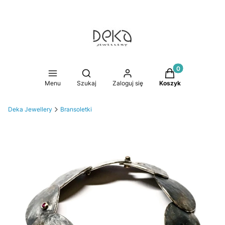
Produkty w koszy
Otwórz wyszukiwarkę
Menu
Szukaj
Zaloguj się
Koszyk
Deka Jewellery
Bransoletki