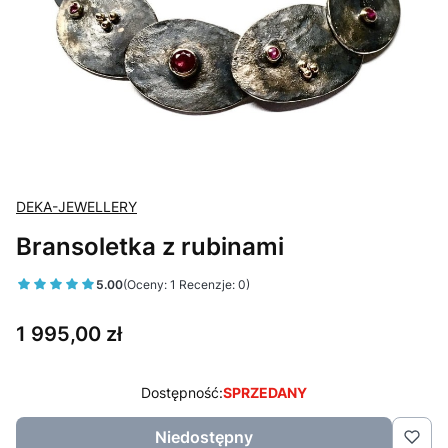
DEKA-JEWELLERY
Bransoletka z rubinami
5.00
(Oceny: 1 Recenzje: 0)
Cena
1 995,00 zł
Dostępność:
SPRZEDANY
Niedostępny