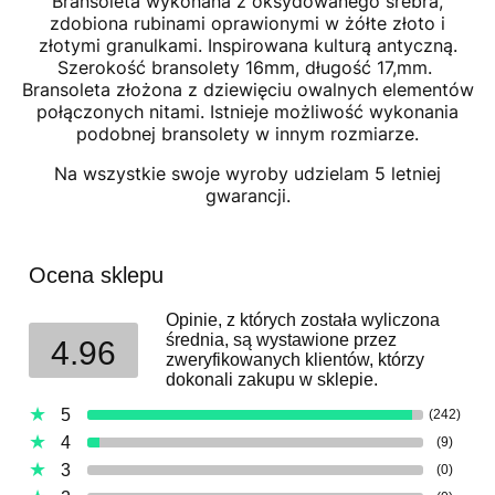
Bransoleta wykonana z oksydowanego srebra,
zdobiona rubinami oprawionymi w żółte złoto i
złotymi granulkami. Inspirowana kulturą antyczną.
Szerokość bransolety 16mm, długość 17,mm.
Bransoleta złożona z dziewięciu owalnych elementów
połączonych nitami. Istnieje możliwość wykonania
podobnej bransolety w innym rozmiarze.
Na wszystkie swoje wyroby udzielam 5 letniej
gwarancji.
Ocena sklepu
Opinie, z których została wyliczona
średnia, są wystawione przez
4.96
zweryfikowanych klientów, którzy
dokonali zakupu w sklepie.
5
(242)
4
(9)
3
(0)