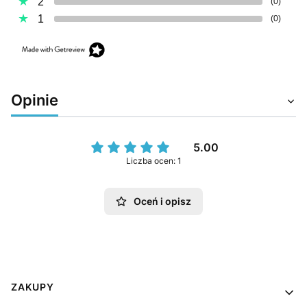
2
(0)
1
(0)
Opinie
5.00
Liczba ocen: 1
Oceń i opisz
Linki w stopce
ZAKUPY