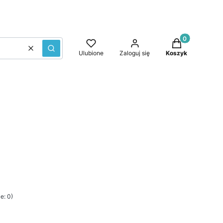
Produkty w kos
Wyczyść
Szukaj
Ulubione
Zaloguj się
Koszyk
e: 0)