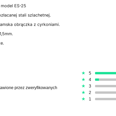
- model ES-25
acanej stali szlachetnej.
Damska obrączka z cyrkoniami.
1,5mm.
e.
5
4
3
ystawione przez zweryfikowanych
2
1