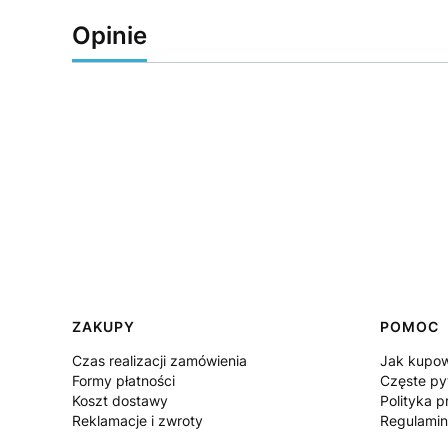
Opinie
Linki w stopce
ZAKUPY
POMOC
Czas realizacji zamówienia
Jak kupo
Formy płatności
Częste py
Koszt dostawy
Polityka p
Reklamacje i zwroty
Regulami