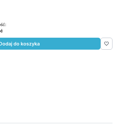
ść:
ść
Dodaj do koszyka