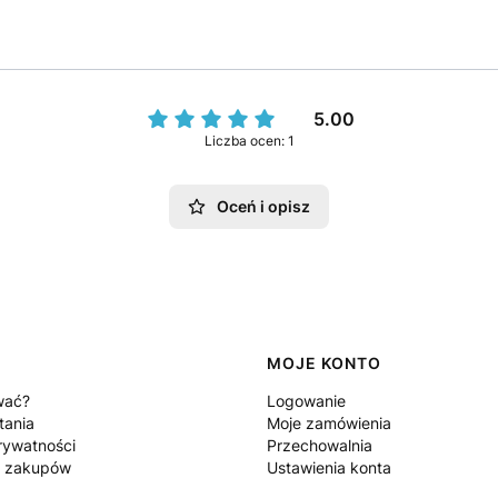
5.00
Liczba ocen: 1
Oceń i opisz
MOJE KONTO
wać?
Logowanie
tania
Moje zamówienia
rywatności
Przechowalnia
n zakupów
Ustawienia konta