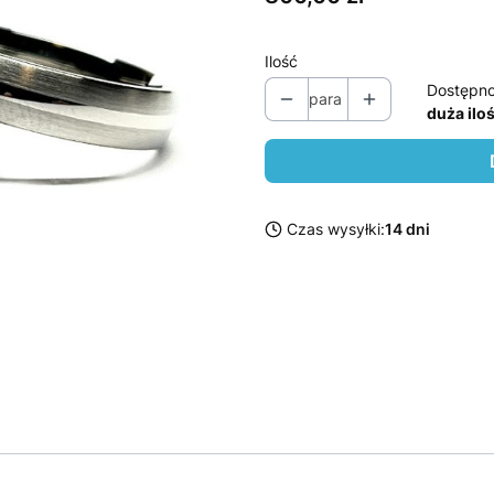
Ilość
Dostępno
para
duża ilo
Czas wysyłki:
14 dni