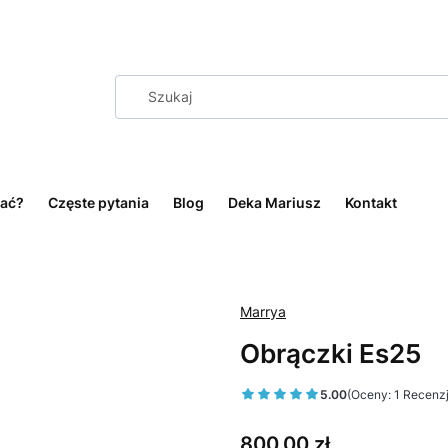
ać?
Częste pytania
Blog
Deka Mariusz
Kontakt
Marrya
Obrączki Es25
5.00
(Oceny: 1 Recenzj
Cena
800,00 zł