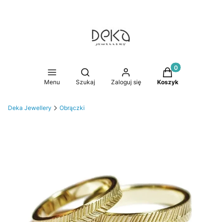
Produkty w koszy
Otwórz wyszukiwarkę
Menu
Szukaj
Zaloguj się
Koszyk
Deka Jewellery
Obrączki