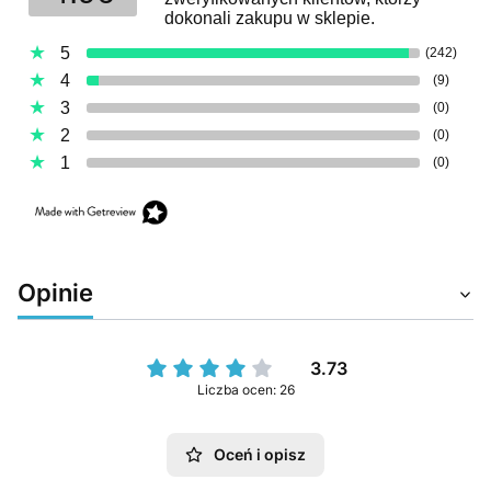
dokonali zakupu w sklepie.
5
(242)
4
(9)
3
(0)
2
(0)
1
(0)
Opinie
3.73
Liczba ocen: 26
Oceń i opisz