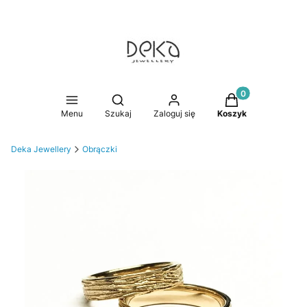
Produkty w koszy
Otwórz wyszukiwarkę
Menu
Szukaj
Zaloguj się
Koszyk
Deka Jewellery
Obrączki